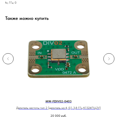
fн, ГГц: 0
Также можно купить
MW-FDIV02-0403
в
Делитель частоты тип 2 (делитель на 4; 0,1-3,8 ГГц К1324ПЦ2У)
ям-
20 000
руб.