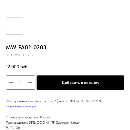
MW-FA02-0203
SKU:
MW-FA02-0203
12 000
руб.
Добавить в корзину
Фиксированный аттенюатор тип 2 (5дБ до 20 ГГц К1324ПМ15У)
Подробнее о товаре
Страна производитель: Россия
Производитель ЭКБ: ООО «ИПК Электрон-Маш»
fв, ГГц: 20