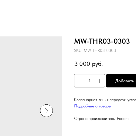
MW-THR03-0303
SKU:
MW-THR03-0303
3 000
руб.
Добавить 
Копланарная линия передачи угло
Подробнее о товаре
Страна производитель: Россия