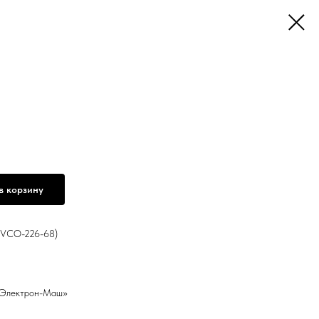
в корзину
iVCO-226-68)
 Электрон-Маш»