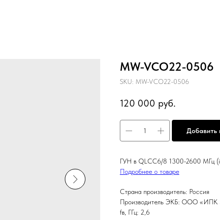
MW-VCO22-0506
SKU:
MW-VCO22-0506
120 000
руб.
Добавить 
ГУН в QLCC6/8 1300-2600 МГц (
Подробнее о товаре
Страна производитель: Россия
Производитель ЭКБ: ООО «ИПК
fв, ГГц: 2,6